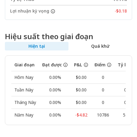
Lợi nhuận kỳ vọng
-$0.18
Hiệu suất theo giai đoạn
Hiện tại
Quá khứ
Giai đoạn
Đạt được
P&L
Điểm
Tỷ lệ th
Hôm Nay
0.00%
$0.00
0
--
Tuần Này
0.00%
$0.00
0
0.00%
Tháng Này
0.00%
$0.00
0
0.00%
Năm Nay
0.00%
-$4.82
10786
55.56