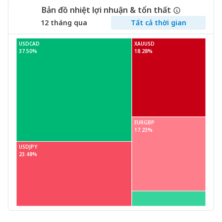
Bản đồ nhiệt lợi nhuận & tổn thất
12 tháng qua
Tất cả thời gian
USDCAD
XAUUSD
37.50%
18.28%
EURGBP
17.23%
USDJPY
23.48%