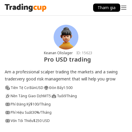
Tham gia
Keanan Olislager
ID:
15623
Pro USD trading
Am a professional scalper trading the markets and a swing 
trader.very good risk management that will help you grow
Tiền Tệ Cơ Bản
USD
Đòn Bẩy
1:500
Nền Tảng Giao Dịch
MT5
Tuổi
9Tháng
Phí Đăng Ký
$100/Tháng
Phí Hiệu Suất
30%/Tháng
Vốn Tối Thiểu
$250 USD