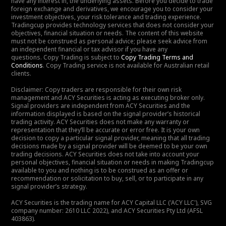
have any interest in, the underlying assets. Before you decide to trade
foreign exchange and derivatives, we encourage you to consider your
investment objectives, your risk tolerance and trading experience.
Tradingcup provides technology services that does not consider your
objectives, financial situation or needs. The content of this website
must not be construed as personal advice; please seek advice from
an independent financial or tax advisor if you have any
questions. Copy Trading is subject to
Copy Trading Terms and
Conditions
. Copy Trading service is not available for Australian retail
clients.
Disclaimer: Copy traders are responsible for their own risk
management and ACY Securities is acting as executing broker only.
Signal providers are independent from ACY Securities and the
information displayed is based on the signal provider’s historical
trading activity. ACY Securities does not make any warranty or
representation that they’ll be accurate or error free. It is your own
decision to copy a particular signal provider, meaning that all trading
decisions made by a signal provider will be deemed to be your own
trading decisions. ACY Securities does not take into account your
personal objectives, financial situation or needs in making Tradingcup
available to you and nothing is to be construed as an offer or
recommendation or solicitation to buy, sell, or to participate in any
signal provider’s strategy.
ACY Securities is the trading name for ACY Capital LLC ('ACY LLC'), SVG
company number: 2610 LLC 2022), and ACY Securities Pty Ltd (AFSL
403863).