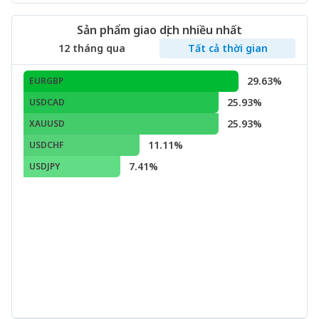
Sản phẩm giao dịch nhiều nhất
12 tháng qua
Tất cả thời gian
29.63%
EURGBP
25.93%
USDCAD
25.93%
XAUUSD
11.11%
USDCHF
7.41%
USDJPY