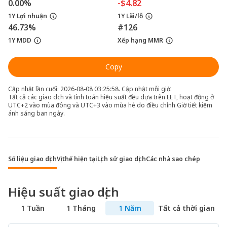
0.00%
-$4.82
1Y Lợi nhuận
1Y Lãi/lỗ
46.73%
#126
1Y MDD
Xếp hạng MMR
Copy
Cập nhật lần cuối: 2026-08-08 03:25:58. Cập nhật mỗi giờ.
Tất cả các giao dịch và tính toán hiệu suất đều dựa trên EET, hoạt động ở
UTC+2 vào mùa đông và UTC+3 vào mùa hè do điều chỉnh Giờ tiết kiệm
ánh sáng ban ngày.
Số liệu giao dịch
Vị thế hiện tại
Lịch sử giao dịch
Các nhà sao chép
Hiệu suất giao dịch
1 Tuần
1 Tháng
1 Năm
Tất cả thời gian