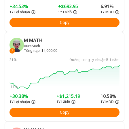
+34.53%
+$693.95
6.91%
1Y Lợi nhuận
1Y Lãi/lỗ
1Y MDD
Copy
M MATH
AuraMath
Tổng nạp
:
$4,000.00
2
31%
Đường cong lợi nhuận% 1 năm
-11%
+30.38%
+$1,215.19
10.58%
1Y Lợi nhuận
1Y Lãi/lỗ
1Y MDD
Copy