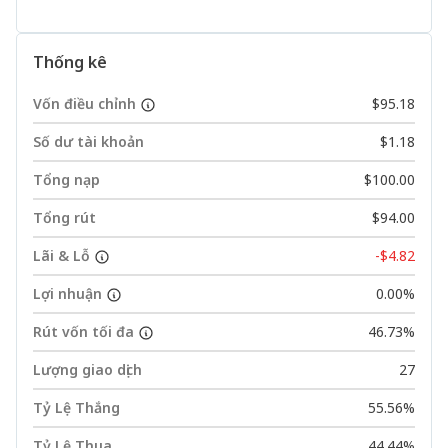
Thống kê
Vốn điều chỉnh
$95.18
Số dư tài khoản
$1.18
Tổng nạp
$100.00
Tổng rút
$94.00
Lãi & Lỗ
-$4.82
Lợi nhuận
0.00%
Rút vốn tối đa
46.73%
Lượng giao dịch
27
Tỷ Lệ Thắng
55.56%
Tỷ Lệ Thua
44.44%