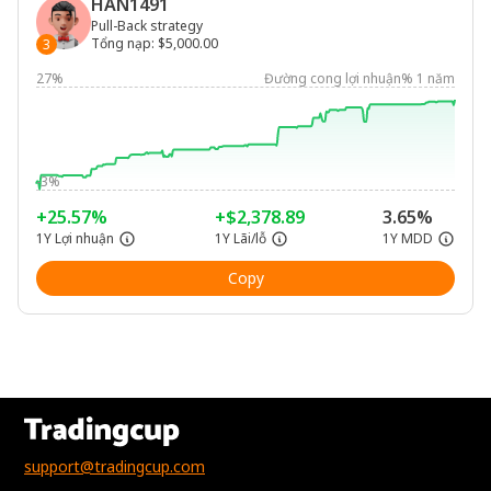
HAN1491
Pull-Back strategy
Tổng nạp
:
$5,000.00
3
27%
Đường cong lợi nhuận% 1 năm
-3%
+25.57%
+$2,378.89
3.65%
1Y Lợi nhuận
1Y Lãi/lỗ
1Y MDD
Copy
support@tradingcup.com