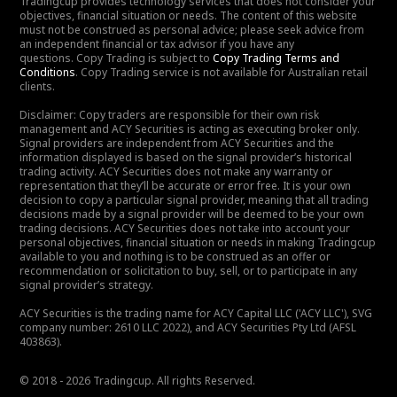
Tradingcup provides technology services that does not consider your
objectives, financial situation or needs. The content of this website
must not be construed as personal advice; please seek advice from
an independent financial or tax advisor if you have any
questions. Copy Trading is subject to
Copy Trading Terms and
Conditions
. Copy Trading service is not available for Australian retail
clients.
Disclaimer: Copy traders are responsible for their own risk
management and ACY Securities is acting as executing broker only.
Signal providers are independent from ACY Securities and the
information displayed is based on the signal provider’s historical
trading activity. ACY Securities does not make any warranty or
representation that they’ll be accurate or error free. It is your own
decision to copy a particular signal provider, meaning that all trading
decisions made by a signal provider will be deemed to be your own
trading decisions. ACY Securities does not take into account your
personal objectives, financial situation or needs in making Tradingcup
available to you and nothing is to be construed as an offer or
recommendation or solicitation to buy, sell, or to participate in any
signal provider’s strategy.
ACY Securities is the trading name for ACY Capital LLC ('ACY LLC'), SVG
company number: 2610 LLC 2022), and ACY Securities Pty Ltd (AFSL
403863).
© 2018 - 2026 Tradingcup. All rights Reserved.