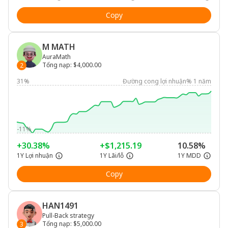
Copy
M MATH
AuraMath
Tổng nạp
:
$4,000.00
2
31%
Đường cong lợi nhuận% 1 năm
-11%
+30.38%
+$1,215.19
10.58%
1Y Lợi nhuận
1Y Lãi/lỗ
1Y MDD
Copy
HAN1491
Pull-Back strategy
Tổng nạp
:
$5,000.00
3