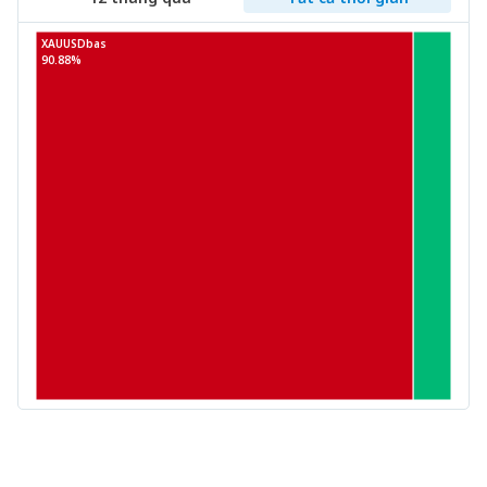
XAUUSDbas
90.88%