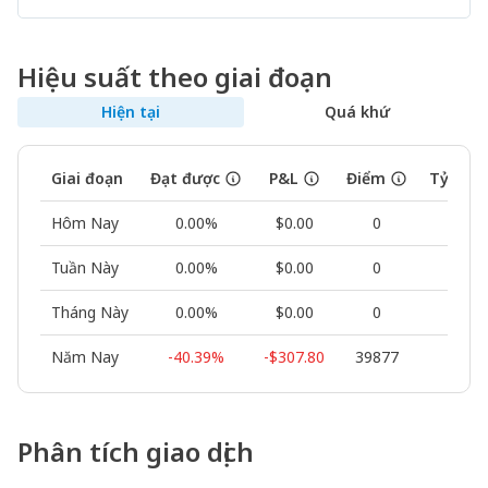
Hiệu suất theo giai đoạn
Hiện tại
Quá khứ
Giai đoạn
Đạt được
P&L
Điểm
Tỷ lệ t
Hôm Nay
0.00%
$0.00
0
--
Tuần Này
0.00%
$0.00
0
0.00
Tháng Này
0.00%
$0.00
0
0.00
Năm Nay
-40.39%
-$307.80
39877
50.0
Phân tích giao dịch