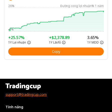
26%
Đường cong lợi nhuận% 1 năm
-3%
+25.57%
+$2,378.89
3.65%
1Y Lợi nhuận
1Y Lãi/lỗ
1Y MDD
Copy
support@tradingcup.com
Tính năng