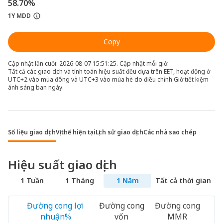
58.70%
1Y MDD
Copy
Cập nhật lần cuối: 2026-08-07 15:51:25. Cập nhật mỗi giờ.
Tất cả các giao dịch và tính toán hiệu suất đều dựa trên EET, hoạt động ở
UTC+2 vào mùa đông và UTC+3 vào mùa hè do điều chỉnh Giờ tiết kiệm
ánh sáng ban ngày.
Số liệu giao dịch
Vị thế hiện tại
Lịch sử giao dịch
Các nhà sao chép
Hiệu suất giao dịch
1 Tuần
1 Tháng
1 Năm
Tất cả thời gian
Đường cong lợi
Đường cong
Đường cong
nhuận%
vốn
MMR