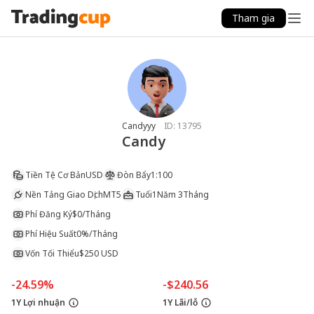
Tham gia
Candyyy
ID:
13795
Candy
Tiền Tệ Cơ Bản
USD
Đòn Bẩy
1:100
Nền Tảng Giao Dịch
MT5
Tuổi
1Năm 3Tháng
Phí Đăng Ký
$0/Tháng
Phí Hiệu Suất
0%/Tháng
Vốn Tối Thiểu
$250 USD
-24.59%
-$240.56
1Y Lợi nhuận
1Y Lãi/lỗ