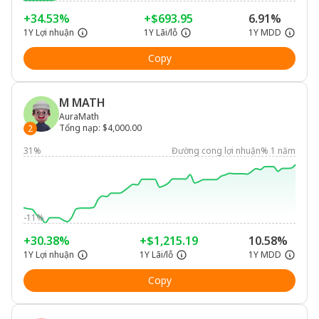
+34.53%
+$693.95
6.91%
1Y Lợi nhuận
1Y Lãi/lỗ
1Y MDD
Copy
M MATH
AuraMath
Tổng nạp
:
$4,000.00
2
31%
Đường cong lợi nhuận% 1 năm
-11%
+30.38%
+$1,215.19
10.58%
1Y Lợi nhuận
1Y Lãi/lỗ
1Y MDD
Copy