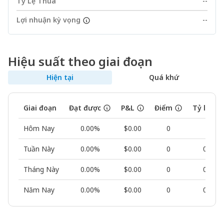
Tỷ Lệ Thua
--
Lợi nhuận kỳ vọng
--
Hiệu suất theo giai đoạn
Hiện tại
Quá khứ
Giai đoạn
Đạt được
P&L
Điểm
Tỷ lệ th
Hôm Nay
0.00%
$0.00
0
--
Tuần Này
0.00%
$0.00
0
0.00%
Tháng Này
0.00%
$0.00
0
0.00%
Năm Nay
0.00%
$0.00
0
0.00%