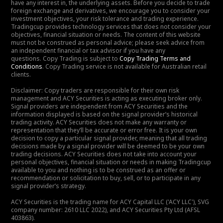
have any interest in, the underlying assets. Before you decide to trade
foreign exchange and derivatives, we encourage you to consider your
investment objectives, your risk tolerance and trading experience.
Tradingcup provides technology services that does not consider your
objectives, financial situation or needs. The content of this website
must not be construed as personal advice; please seek advice from
an independent financial or tax advisor if you have any
questions. Copy Trading is subject to
Copy Trading Terms and
Conditions
. Copy Trading service is not available for Australian retail
clients.
Disclaimer: Copy traders are responsible for their own risk
management and ACY Securities is acting as executing broker only.
Signal providers are independent from ACY Securities and the
information displayed is based on the signal provider’s historical
trading activity. ACY Securities does not make any warranty or
representation that they’ll be accurate or error free. It is your own
decision to copy a particular signal provider, meaning that all trading
decisions made by a signal provider will be deemed to be your own
trading decisions. ACY Securities does not take into account your
personal objectives, financial situation or needs in making Tradingcup
available to you and nothing is to be construed as an offer or
recommendation or solicitation to buy, sell, or to participate in any
signal provider’s strategy.
ACY Securities is the trading name for ACY Capital LLC ('ACY LLC'), SVG
company number: 2610 LLC 2022), and ACY Securities Pty Ltd (AFSL
403863).