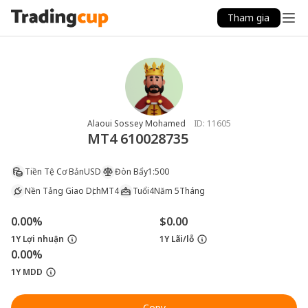
Tham gia
Alaoui Sossey Mohamed
ID:
11605
MT4 610028735
Tiền Tệ Cơ Bản
USD
Đòn Bẩy
1:500
Nền Tảng Giao Dịch
MT4
Tuổi
4Năm 5Tháng
0.00%
$0.00
1Y Lợi nhuận
1Y Lãi/lỗ
0.00%
1Y MDD
Copy