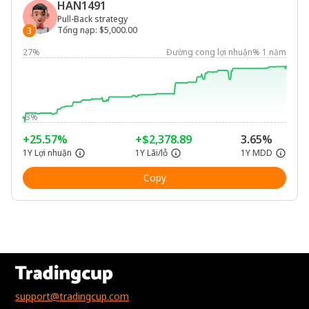
HAN1491
Pull-Back strategy
Tổng nạp
:
$5,000.00
3
27%
Đường cong lợi nhuận% 1 năm
-3%
+25.57%
+$2,378.89
3.65%
1Y Lợi nhuận
1Y Lãi/lỗ
1Y MDD
Copy
support@tradingcup.com