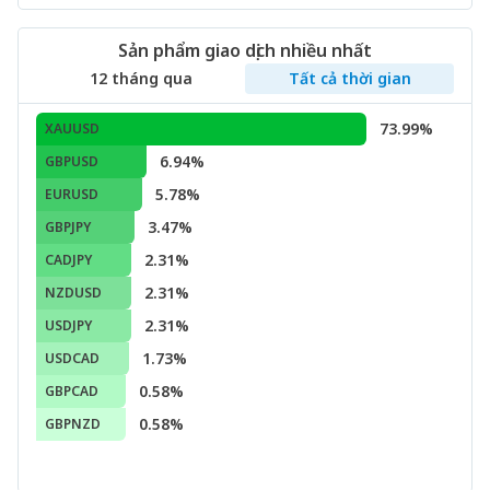
Sản phẩm giao dịch nhiều nhất
12 tháng qua
Tất cả thời gian
73.99%
XAUUSD
6.94%
GBPUSD
5.78%
EURUSD
3.47%
GBPJPY
2.31%
CADJPY
2.31%
NZDUSD
2.31%
USDJPY
1.73%
USDCAD
0.58%
GBPCAD
0.58%
GBPNZD