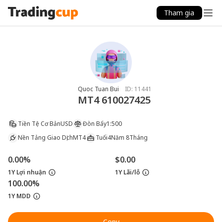
Tham gia
Quoc Tuan Bui
ID:
11441
MT4 610027425
Tiền Tệ Cơ Bản
USD
Đòn Bẩy
1:500
Nền Tảng Giao Dịch
MT4
Tuổi
4Năm 8Tháng
0.00%
$0.00
1Y Lợi nhuận
1Y Lãi/lỗ
100.00%
1Y MDD
Copy