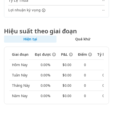
Tỷ Lệ Thua
--
Lợi nhuận kỳ vọng
--
Hiệu suất theo giai đoạn
Hiện tại
Quá khứ
Giai đoạn
Đạt được
P&L
Điểm
Tỷ lệ th
Hôm Nay
0.00%
$0.00
0
--
Tuần Này
0.00%
$0.00
0
0.00%
Tháng Này
0.00%
$0.00
0
0.00%
Năm Nay
0.00%
$0.00
0
0.00%