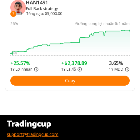
HAN1491
Pull-Back strategy
Tổng nạp
:
$5,000.00
3
26%
Đường cong lợi nhuận% 1 năm
-3%
+25.57%
+$2,378.89
3.65%
1Y Lợi nhuận
1Y Lãi/lỗ
1Y MDD
Copy
support@tradingcup.com