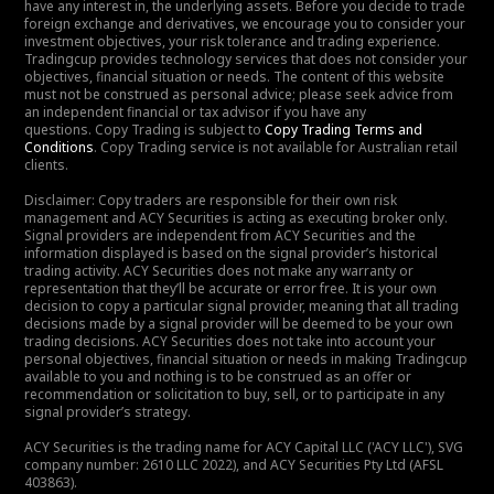
have any interest in, the underlying assets. Before you decide to trade
foreign exchange and derivatives, we encourage you to consider your
investment objectives, your risk tolerance and trading experience.
Tradingcup provides technology services that does not consider your
objectives, financial situation or needs. The content of this website
must not be construed as personal advice; please seek advice from
an independent financial or tax advisor if you have any
questions. Copy Trading is subject to
Copy Trading Terms and
Conditions
. Copy Trading service is not available for Australian retail
clients.
Disclaimer: Copy traders are responsible for their own risk
management and ACY Securities is acting as executing broker only.
Signal providers are independent from ACY Securities and the
information displayed is based on the signal provider’s historical
trading activity. ACY Securities does not make any warranty or
representation that they’ll be accurate or error free. It is your own
decision to copy a particular signal provider, meaning that all trading
decisions made by a signal provider will be deemed to be your own
trading decisions. ACY Securities does not take into account your
personal objectives, financial situation or needs in making Tradingcup
available to you and nothing is to be construed as an offer or
recommendation or solicitation to buy, sell, or to participate in any
signal provider’s strategy.
ACY Securities is the trading name for ACY Capital LLC ('ACY LLC'), SVG
company number: 2610 LLC 2022), and ACY Securities Pty Ltd (AFSL
403863).