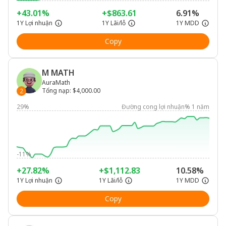
+43.01%
+$863.61
6.91%
1Y Lợi nhuận
1Y Lãi/lỗ
1Y MDD
Copy
M MATH
AuraMath
Tổng nạp
:
$4,000.00
2
29%
Đường cong lợi nhuận% 1 năm
-11%
+27.82%
+$1,112.83
10.58%
1Y Lợi nhuận
1Y Lãi/lỗ
1Y MDD
Copy