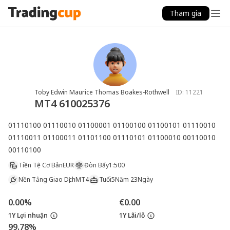
Tham gia
Toby Edwin Maurice Thomas Boakes-Rothwell
ID:
11221
MT4 610025376
01110100 01110010 01100001 01100100 01100101 01110010 
01110011 01100011 01101100 01110101 01100010 00110010 
00110100
Tiền Tệ Cơ Bản
EUR
Đòn Bẩy
1:500
Nền Tảng Giao Dịch
MT4
Tuổi
5Năm 23Ngày
0.00%
€0.00
1Y Lợi nhuận
1Y Lãi/lỗ
99.78%