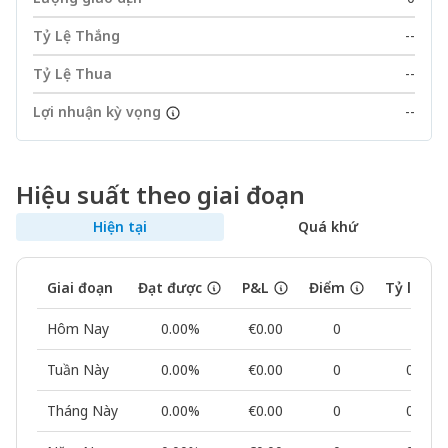
Tỷ Lệ Thắng
--
Tỷ Lệ Thua
--
Lợi nhuận kỳ vọng
--
Hiệu suất theo giai đoạn
Hiện tại
Quá khứ
Giai đoạn
Đạt được
P&L
Điểm
Tỷ lệ th
Hôm Nay
0.00%
€0.00
0
--
Tuần Này
0.00%
€0.00
0
0.00%
Tháng Này
0.00%
€0.00
0
0.00%