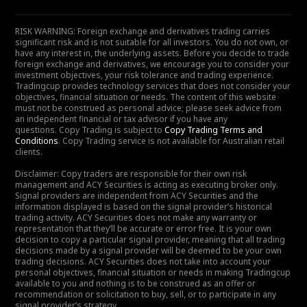
RISK WARNING: Foreign exchange and derivatives trading carries
significant risk and is not suitable for all investors. You do not own, or
have any interest in, the underlying assets. Before you decide to trade
foreign exchange and derivatives, we encourage you to consider your
investment objectives, your risk tolerance and trading experience.
Tradingcup provides technology services that does not consider your
objectives, financial situation or needs. The content of this website
must not be construed as personal advice; please seek advice from
an independent financial or tax advisor if you have any
questions. Copy Trading is subject to
Copy Trading Terms and
Conditions
. Copy Trading service is not available for Australian retail
clients.
Disclaimer: Copy traders are responsible for their own risk
management and ACY Securities is acting as executing broker only.
Signal providers are independent from ACY Securities and the
information displayed is based on the signal provider’s historical
trading activity. ACY Securities does not make any warranty or
representation that they’ll be accurate or error free. It is your own
decision to copy a particular signal provider, meaning that all trading
decisions made by a signal provider will be deemed to be your own
trading decisions. ACY Securities does not take into account your
personal objectives, financial situation or needs in making Tradingcup
available to you and nothing is to be construed as an offer or
recommendation or solicitation to buy, sell, or to participate in any
signal provider’s strategy.