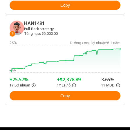
Copy
HAN1491
Pull-Back strategy
Tổng nạp
:
$5,000.00
3
26%
Đường cong lợi nhuận% 1 năm
-3%
+25.57%
+$2,378.89
3.65%
1Y Lợi nhuận
1Y Lãi/lỗ
1Y MDD
Copy