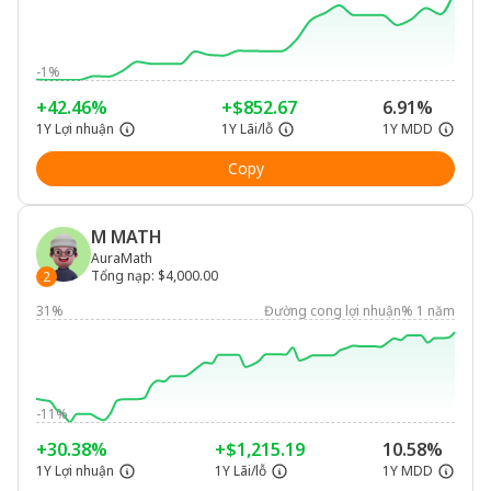
-1%
+42.46%
+$852.67
6.91%
1Y Lợi nhuận
1Y Lãi/lỗ
1Y MDD
Copy
M MATH
AuraMath
Tổng nạp
:
$4,000.00
2
31%
Đường cong lợi nhuận% 1 năm
-11%
+30.38%
+$1,215.19
10.58%
1Y Lợi nhuận
1Y Lãi/lỗ
1Y MDD