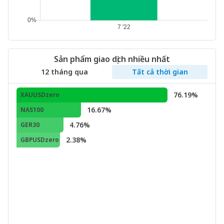
Sản phẩm giao dịch nhiều nhất
12 tháng qua
Tất cả thời gian
76.19%
XAUUSDzero
16.67%
NAS100
4.76%
GER30
2.38%
GBPUSDzero