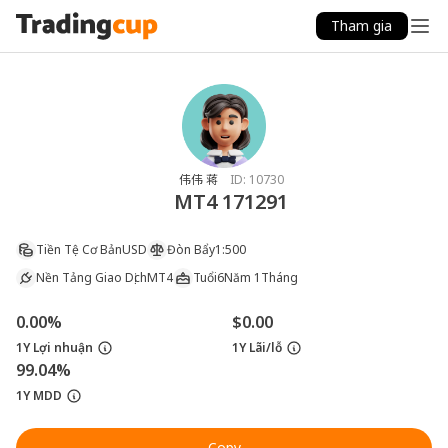
Tham gia
伟伟 蒋
ID:
10730
MT4 171291
Tiền Tệ Cơ Bản
USD
Đòn Bẩy
1:500
Nền Tảng Giao Dịch
MT4
Tuổi
6Năm 1Tháng
0.00%
$0.00
1Y Lợi nhuận
1Y Lãi/lỗ
99.04%
1Y MDD
Copy