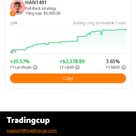
HAN1491
Pull-Back strategy
Tổng nạp
:
$5,000.00
3
26%
Đường cong lợi nhuận% 1 năm
-3%
+25.57%
+$2,378.89
3.65%
1Y Lợi nhuận
1Y Lãi/lỗ
1Y MDD
Copy
support@tradingcup.com