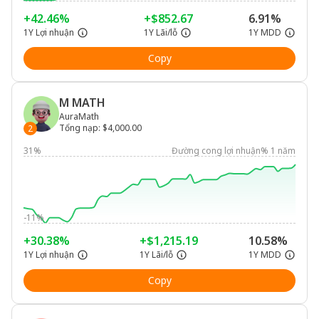
+42.46%
+$852.67
6.91%
1Y Lợi nhuận
1Y Lãi/lỗ
1Y MDD
Copy
M MATH
AuraMath
Tổng nạp
:
$4,000.00
2
31%
Đường cong lợi nhuận% 1 năm
-11%
+30.38%
+$1,215.19
10.58%
1Y Lợi nhuận
1Y Lãi/lỗ
1Y MDD
Copy