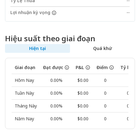
Tỷ Lệ Thua
--
Lợi nhuận kỳ vọng
--
Hiệu suất theo giai đoạn
Hiện tại
Quá khứ
Giai đoạn
Đạt được
P&L
Điểm
Tỷ lệ th
Hôm Nay
0.00%
$0.00
0
--
Tuần Này
0.00%
$0.00
0
0.00%
Tháng Này
0.00%
$0.00
0
0.00%
Năm Nay
0.00%
$0.00
0
0.00%