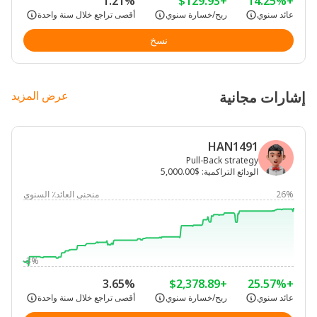
1.21%
+$129.93
+14.25%
عائد سنوي
ربح/خسارة سنوي
أقصى تراجع خلال سنة واحدة
نسخ
إشارات مجانية
عرض المزيد
HAN1491
Pull-Back strategy
الودائع التراكمية
:
$5,000.00
26%
منحنى العائد٪ السنوي
-3%
3.65%
+$2,378.89
+25.57%
عائد سنوي
ربح/خسارة سنوي
أقصى تراجع خلال سنة واحدة