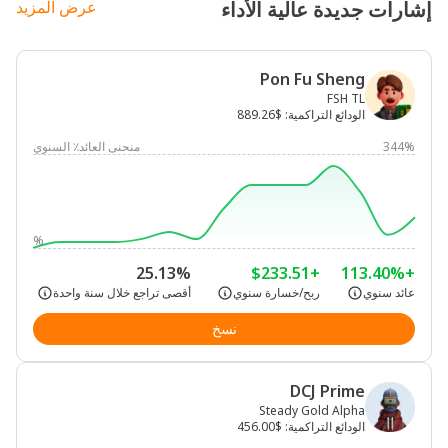
إشارات جديدة عالية الأداء
عرض المزيد
Pon Fu Sheng
FSH TL
الودائع التراكمية
:
$889.26
344%
منحنى العائد٪ السنوي
%
25.13%
+$233.51
+113.40%
عائد سنوي
ربح/خسارة سنوي
أقصى تراجع خلال سنة واحدة
نسخ
DCJ Prime
Steady Gold Alpha
الودائع التراكمية
:
$456.00