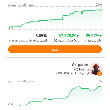
26%
منحنى العائد٪ السنوي
-3%
3.65%
+$2,378.89
+25.57%
عائد سنوي
ربح/خسارة سنوي
أقصى تراجع خلال سنة واحدة
نسخ
Arquinho
AQ Finance
الودائع التراكمية
:
$2,000.00
2
36%
منحنى العائد٪ السنوي
-1%