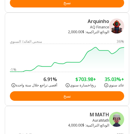
نسخ
Arquinho
AQ Finance
الودائع التراكمية
:
$2,000.00
36%
منحنى العائد٪ السنوي
-1%
6.91%
+$703.98
+35.03%
عائد سنوي
ربح/خسارة سنوي
أقصى تراجع خلال سنة واحدة
نسخ
M MATH
AuraMath
الودائع التراكمية
:
$4,000.00