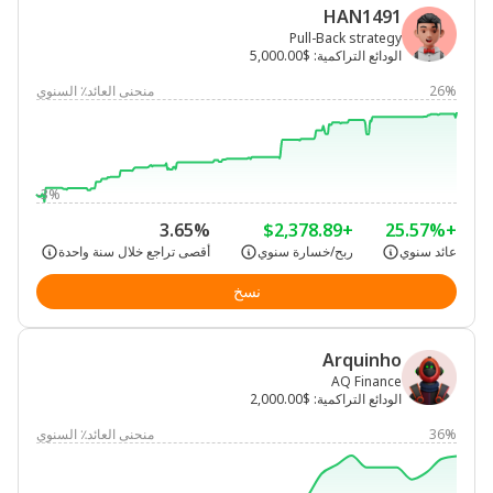
HAN1491
Pull-Back strategy
الودائع التراكمية
:
$5,000.00
26%
منحنى العائد٪ السنوي
-3%
3.65%
+$2,378.89
+25.57%
عائد سنوي
ربح/خسارة سنوي
أقصى تراجع خلال سنة واحدة
نسخ
Arquinho
AQ Finance
الودائع التراكمية
:
$2,000.00
36%
منحنى العائد٪ السنوي