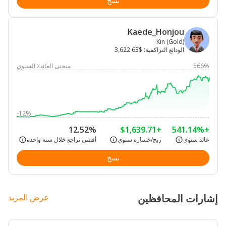
نسخ
Kaede_Honjou
Kin (Gold)
الودائع التراكمية
:
$3,622.63
566%
منحنى العائد٪ السنوي
-12%
12.52%
+$1,639.71
+541.14%
عائد سنوي
ربح/خسارة سنوي
أقصى تراجع خلال سنة واحدة
نسخ
إشارات المحافظين
عرض المزيد