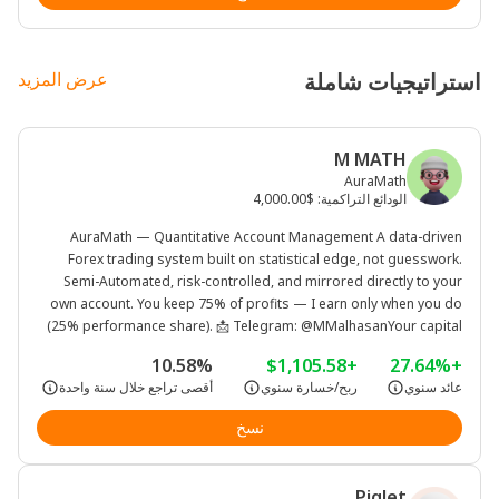
استراتيجيات شاملة
عرض المزيد
M MATH
AuraMath
الودائع التراكمية
:
$4,000.00
AuraMath — Quantitative Account Management A data-driven
Forex trading system built on statistical edge, not guesswork.
Semi-Automated, risk-controlled, and mirrored directly to your
own account. You keep 75% of profits — I earn only when you do
(25% performance share). 📩 Telegram: @MMalhasanYour capital
stays in your own broker account, under your name and control —
10.58%
+$1,105.58
+27.64%
funds are never transferred to me. Trades are mirrored
عائد سنوي
ربح/خسارة سنوي
أقصى تراجع خلال سنة واحدة
automatically to your account through copy-trading,welcome to
Math
نسخ
Piglet