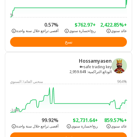
%
0.57%
+$762.97
+2,422.85%
عائد سنوي
ربح/خسارة سنوي
أقصى تراجع خلال سنة واحدة
نسخ
Hossamyasen
safe trading key🔑
الودائع التراكمية
:
$2,959.84
964%
منحنى العائد٪ السنوي
-34%
99.92%
+$2,731.64
+859.57%
عائد سنوي
ربح/خسارة سنوي
أقصى تراجع خلال سنة واحدة