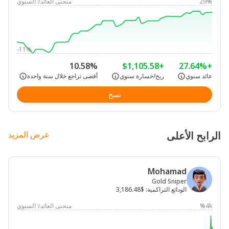
29%
منحنى العائد٪ السنوي
-11%
10.58%
+$1,105.58
+27.64%
عائد سنوي
ربح/خسارة سنوي
أقصى تراجع خلال سنة واحدة
نسخ
الرابح الأعلى
عرض المزيد
Mohamad
Gold Sniper
الودائع التراكمية
:
$3,186.48
4k%
منحنى العائد٪ السنوي