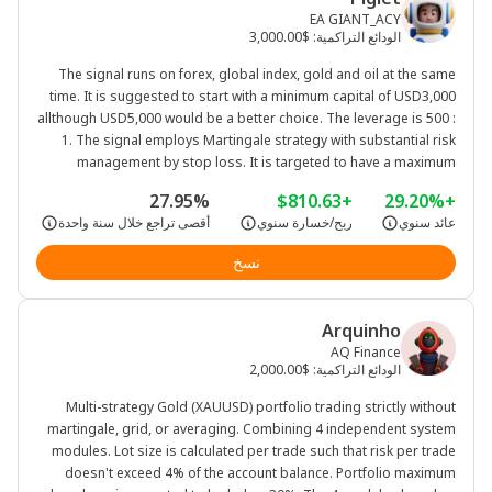
EA GIANT_ACY
الودائع التراكمية
:
$3,000.00
The signal runs on forex, global index, gold and oil at the same
time. It is suggested to start with a minimum capital of USD3,000
allthough USD5,000 would be a better choice. The leverage is 500 :
1. The signal employs Martingale strategy with substantial risk
management by stop loss. It is targeted to have a maximum
drawdown of less than 6% and a profit of 50% to 80% per year.
27.95%
+$810.63
+29.20%
However, investors should bear in mind that past performance is
عائد سنوي
ربح/خسارة سنوي
أقصى تراجع خلال سنة واحدة
not indicative of future results.
نسخ
Arquinho
AQ Finance
الودائع التراكمية
:
$2,000.00
Multi-strategy Gold (XAUUSD) portfolio trading strictly without
martingale, grid, or averaging. Combining 4 independent system
modules. Lot size is calculated per trade such that risk per trade
doesn't exceed 4% of the account balance. Portfolio maximum