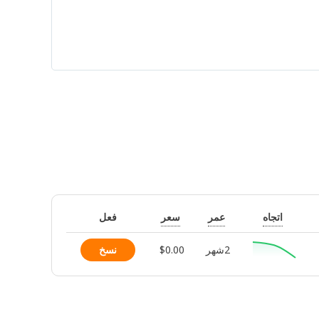
اتجاه
عمر
سعر
فعل
2شهر
$0.00
نسخ