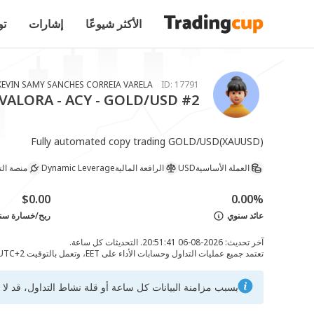
الأكثر شيوعًا
إشارات
تو
KEVIN SAMY SANCHES CORREIA VARELA
ID:
17791
VALORA - ACY - GOLD/USD #2
Fully automated copy trading GOLD/USD(XAUUSD)
العملة الأساسية
USD
الرافعة المالية
Dynamic Leverage
منصة الت
$0.00
0.00%
عائد سنوي
ربح/خسارة سن
آخر تحديث: 2026-08-06 20:51:41. التحديثات كل ساعة.
تعتمد جميع عمليات التداول وحسابات الأداء على EET، وتعمل بالتوقيت UTC+2 في الشتاء وUTC+3 في الصيف بسبب تعديلات التوقيت الصيفي.
بسبب مزامنة البيانات كل ساعة أو قلة نشاط التداول، قد لا ي